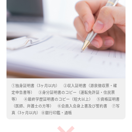
①独身証明書（3ヶ月以内） ②収入証明書（源泉徴収票・確
定申告書等） ③身分証明書のコピー（運転免許証・住民票
等）
④最終学歴証明書のコピー（短大以上） ⑤資格証明書
（医師、弁護士の方等） ⑥会員入会身上書及び誓約書
⑦写
真（3ヶ月以内） ⑧銀行印鑑・通帳